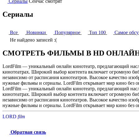
Сериалы
Сейчас смотрят
Сериалы
Все
Новинки
Популярное
Топ 100
Самое обс
Не найдено записей :(
СМОТРЕТЬ ФИЛЬМЫ В HD ОНЛАЙ
LordFilm — уникальный онлайн кинотеатр, предлагающий насла
кинотеатрах. Широкий выбор контента включает огромную библ
независимо от расписания кинотеатров. Высокое качество изоб
нужные фильмы и сериалы. LordFilm открывает мир кино без 
LordFilm — уникальный онлайн кинотеатр, предлагающий насла
кинотеатрах. Широкий выбор контента включает огромную библ
независимо от расписания кинотеатров. Высокое качество изоб
нужные фильмы и сериалы. LordFilm открывает мир кино без 
LORD
f
i
l
m
Обратная связь