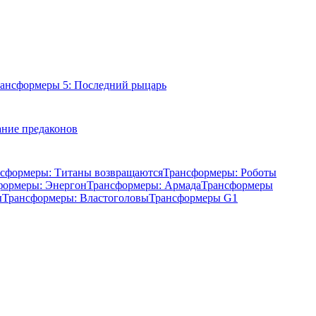
ансформеры 5: Последний рыцарь
ание предаконов
сформеры: Титаны возвращаются
Трансформеры: Роботы
формеры: Энергон
Трансформеры: Армада
Трансформеры
ы
Трансформеры: Властоголовы
Трансформеры G1