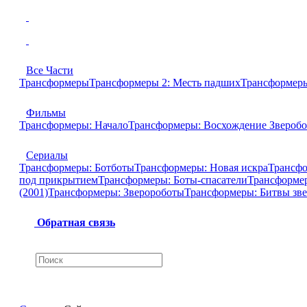
Все Части
Трансформеры
Трансформеры 2: Месть падших
Трансформеры
Фильмы
Трансформеры: Начало
Трансформеры: Восхождение Зверобо
Сериалы
Трансформеры: Ботботы
Трансформеры: Новая искра
Трансфо
под прикрытием
Трансформеры: Боты-спасатели
Трансформе
(2001)
Трансформеры: Зверороботы
Трансформеры: Битвы зв
Обратная связь