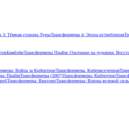
 3: Тёмная сторона Луны
Трансформеры 4: Эпоха истребления
Тр
тов
Бамблби
Трансформеры Прайм: Охотники на чудовищ. Восст
рмеры: Война за Кибертрон
Трансформеры. Кибервселенная
Тран
ры: Прайм
Трансформеры (2007)
Трансформеры: Кибертрон
Транс
ерей
Трансформеры: Виктори
Трансформеры: Воины великой сил